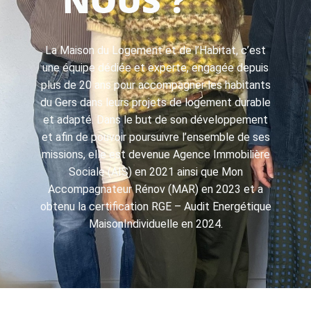
NOUS ?
La Maison du Logement et de l’Habitat, c’est
une équipe dédiée et experte, engagée depuis
plus de 20 ans pour accompagner les habitants
du Gers dans leurs projets de logement durable
et adapté. Dans le but de son développement
et afin de pouvoir poursuivre l’ensemble de ses
missions, elle est devenue Agence Immobilière
Sociale (AIS) en 2021 ainsi que Mon
Accompagnateur Rénov (MAR) en 2023 et a
obtenu la certification RGE – Audit Energétique
MaisonIndividuelle en 2024.